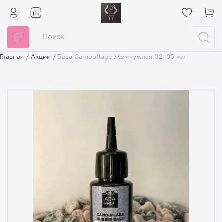
Главная
/
Акции
/
База Camouflage Жемчужная 02, 35 мл