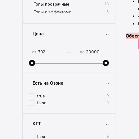
Топы прозрачные
13
Топы с эффектоми
3
Цена
Обесп
—
от
до
Есть на Озоне
true
9
false
1
КГТ
false
9