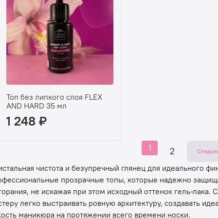
Топ без липкого слоя FLEX
AND HARD 35 мл
1 248 ₽
1
2
Следу
истальная чистота и безупречный глянец для идеального фи
офессиональные прозрачные топы, которые надежно защищаю
горания, не искажая при этом исходный оттенок гель-лака.
стеру легко выстраивать ровную архитектуру, создавать ид
кость маникюра на протяжении всего времени носки.