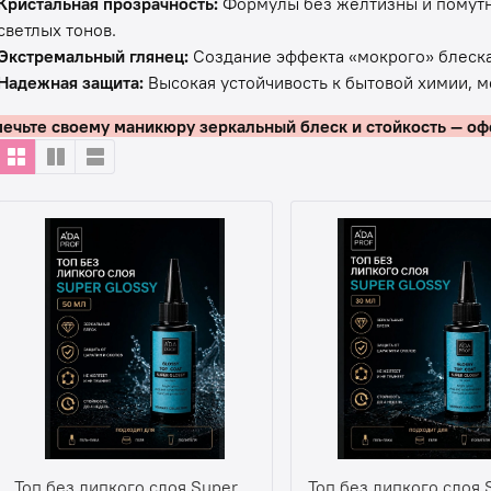
Кристальная прозрачность:
Формулы без желтизны и помутн
светлых тонов.
Экстремальный глянец:
Создание эффекта «мокрого» блеска
Надежная защита:
Высокая устойчивость к бытовой химии, 
ечьте своему маникюру зеркальный блеск и стойкость — оф
Топ без липкого слоя Super
Топ без липкого слоя 