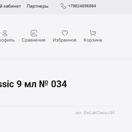
й кабинет
Партнеры
+79824896884
рофиль
Сравнение
Избранное
Корзина
ssic 9 мл № 034
арт.
GelLakClassic34