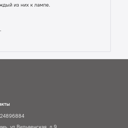
ждый из них к лампе.
.
акты
824896884
рмь, ул Вильвенская, д 9