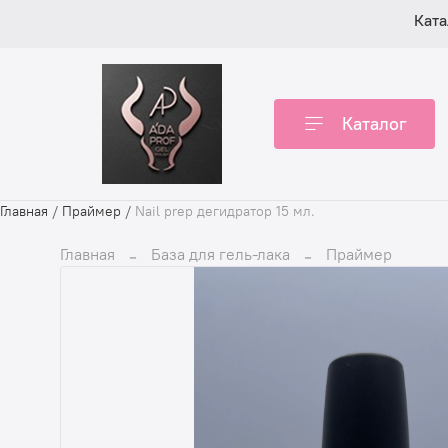
Ката
Каталог
Главная
/
Праймер
/
Nail prep дегидратор 15 мл.
Главная
База для гель-лака
Праймер