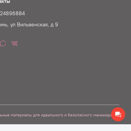
акты
824896884
рмь, ул Вильвенская, д 9
ьные материалы для идеального и безопасного маникюра. С