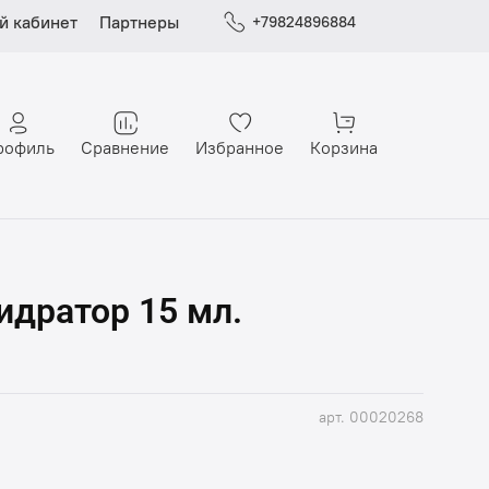
й кабинет
Партнеры
+79824896884
рофиль
Сравнение
Избранное
Корзина
гидратор 15 мл.
арт.
00020268