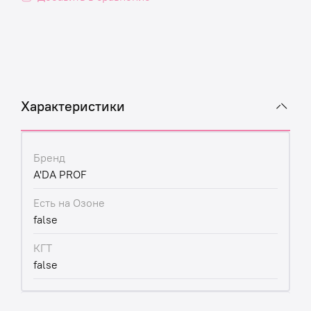
Характеристики
Бренд
A'DA PROF
Есть на Озоне
false
КГТ
false